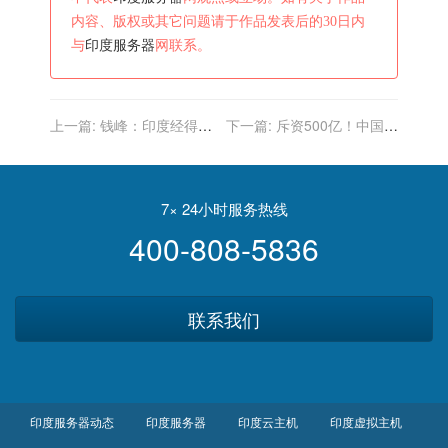
内容、版权或其它问题请于作品发表后的30日内
与
印度服务器
网联系。
上一篇:
钱峰：印度经得住
下一篇:
斥资500亿！中国帮
新一波“美印结盟”忽悠吗
老挝造超级铁路，印度选择
日本追悔莫及
7× 24小时服务热线
400-808-5836
联系我们
印度服务器动态
印度服务器
印度云主机
印度虚拟主机