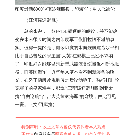
印度最新8000吨驱逐舰服役，印海军：重大飞跃”/>
（江河级巡逻舰）
总的来说，一款P-15B驱逐舰的服役，并不能改
变在未来很长时间之内
印度
军工依旧拉
胯
不堪的事
实。值得一提的是，如今
印度
的水面舰艇建造水平相
比于自己曾经的宗主国“大英”在规模上已经不算弱
了，
印度
好歹能够做到新型武器装备缓慢但不断地服
役，而英国海军，近些年来基本看不到新装备的曙
光，在造了两艘常规航母之后没动静了。强行打肿脸
充胖子的皇家海军，都拿“江河”级巡逻舰跑到亚太
搞“自由巡航”了，“大英
黄家
海军”的窘境，由此可见
一斑。（文/阿库拉）
特别声明：以上文章内容仅代表作者本人观点，
不代表
印度服务器
网观点或立场。如有关于作品