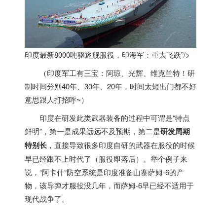
印度最新8000吨驱逐舰服役，印海军：重大飞跃”/>
（
印度
军工有三宝：阿琼、光辉、维克兰特！研
制时间分别40年、30年、20年，时间太短出门都不好
意思跟人打招呼~）
印度
在研发此类武器装备的过程中可谓是“特点
鲜明”，第一是成果远远不及预期，第二是
研发周期
特别长
，直接导致很多
印度
自研的武器在服役的时候
早已经跟不上时代了（服役即落后）。举个例子来
说，“阿卡什”防空系统是
印度
准备山寨萨姆-6的产
物，该导弹才服役没几年，而萨姆-6早已经不适用于
现代战争了。