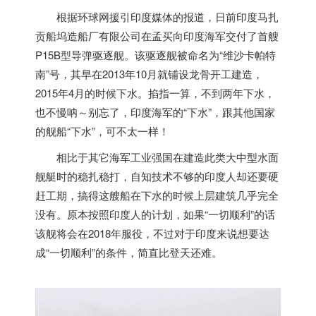
根据环球网援引
印度
媒体的报道，日前
印度
马扎
贡船坞造船厂有限公司在孟买向
印度
海军交付了首艘
P15B型导弹驱逐舰。该驱逐舰被命名为“维沙卡帕特
南”号，其早在2013年10月就铺设龙骨开工建造，
2015年4月的时候下水。掐指一算，不到两年下水，
也不慢呐～别忘了，
印度
海军的“下水”，跟其他国家
的舰船“下水”，可不太一样！
相比于其它海军工业强国在建造此类大中型水面
舰艇时的稳扎稳打，自知技术不够的
印度
人却还要硬
赶工期，搞得这艘船在下水的时候上层建筑几乎完全
没有。原本按照
印度
人的计划，如果“一切顺利”的话
该舰将会在2018年服役，不过对于
印度
来说想要达
成“一切顺利”的条件，简直比登天还难。