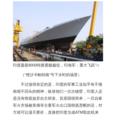
印度最新8000吨驱逐舰服役，印海军：重大飞跃”/>
（“维沙卡帕特南”号下水时的场景）
不过值得肯定的是，
印度
的军事工业似乎有不撞
南墙不回头的精神，纵使他们一次次碰壁，
印度
人还
是没有彻底放弃自主研发。其原因很简单，一旦自家
军火市场被美俄等主要军火出口国彻底垄断的话，对
方就可以漫天要价，直接把
印度
当成ATM取款机来