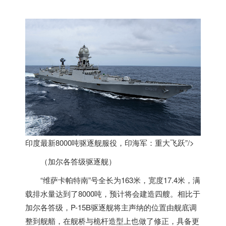
印度最新8000吨驱逐舰服役，印海军：重大飞跃”/>
（加尔各答级驱逐舰）
“维萨卡帕特南”号全长为163米，宽度17.4米，满
载排水量达到了8000吨，预计将会建造四艘。相比于
加尔各答级，P-15B驱逐舰将主声纳的位置由舰底调
整到舰艏，在舰桥与桅杆造型上也做了修正，具备更