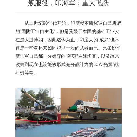
舰服役，印海军：重大飞跃
从上世纪80年代开始，
印度
就不断强调自己所谓
的“国防工业自主化”，但是受限于本国的基础工业实
在是太过薄弱，因此迄今为止，
印度
人的“成果”也不
过是一些看起来如同鸡肋一般的武器而已。比如说
印
度
陆军自己都十分嫌弃的“阿琼”主战坦克，以及改来
改去到现在也没能够形成充分战斗力的LCA“光辉”战
斗机等等。