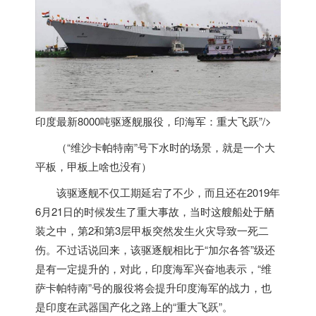
印度最新8000吨驱逐舰服役，印海军：重大飞跃”/>
（“维沙卡帕特南”号下水时的场景，就是一个大
平板，甲板上啥也没有）
该驱逐舰不仅工期延宕了不少，而且还在2019年
6月21日的时候发生了重大事故，当时这艘船处于舾
装之中，第2和第3层甲板突然发生火灾导致一死二
伤。不过话说回来，该驱逐舰相比于“加尔各答”级还
是有一定提升的，对此，
印度
海军兴奋地表示，“维
萨卡帕特南”号的服役将会提升
印度
海军的战力，也
是
印度
在武器国产化之路上的“重大飞跃”。