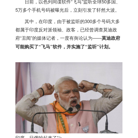
日前，以色列间谍软件“飞马”监听全球50多国、
5万多个手机号码被曝光后，立刻引发了轩然大波。
其中，在
印度
，由于被监听的300多个号码大多
都属于
印度
反对派领袖、政客，已经曾调查莫迪政
府“丑闻”的媒体记者，一度有舆论认为——
莫迪政府
可能购买了“飞马”软件，并实施了“监听”计划。
印度，日俄吵起来了”/>