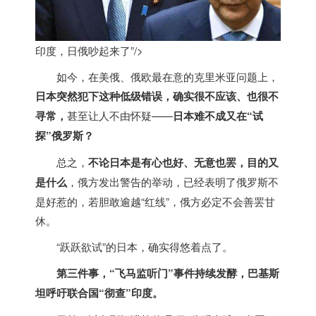
印度，日俄吵起来了”/>
如今，在美俄、俄欧最在意的克里米亚问题上，
日本突然犯下这种低级错误，确实很不应该、也很不
寻常，
甚至让人不由怀疑——
日本难不成又在“试
探”俄罗斯？
总之，
不论日本是有心也好、无意也罢，目的又
是什么
，俄方发出警告的举动，已经表明了俄罗斯不
是好惹的，若胆敢逾越“红线”，俄方必定不会善罢甘
休。
“跃跃欲试”的日本，确实得悠着点了。
第三件事，“飞马监听门”事件持续发酵，巴基斯
坦呼吁联合国“彻查”
印度
。