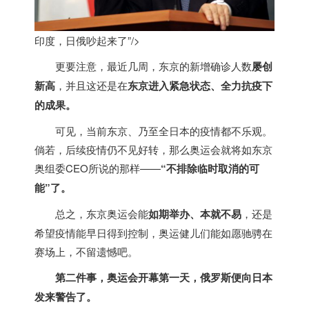
印度，日俄吵起来了”/>
更要注意，最近几周，东京的新增确诊人数
屡创
新高
，并且这还是在
东京进入紧急状态、全力抗疫下
的成果。
可见，当前东京、乃至全日本的疫情都不乐观。
倘若，后续疫情仍不见好转，那么奥运会就将如东京
奥组委CEO所说的那样——
“不排除临时取消的可
能”了。
总之，东京奥运会能
如期举办、本就不易
，还是
希望疫情能早日得到控制，奥运健儿们能如愿驰骋在
赛场上，不留遗憾吧。
第二件事，奥运会开幕第一天，俄罗斯便向日本
发来警告了。