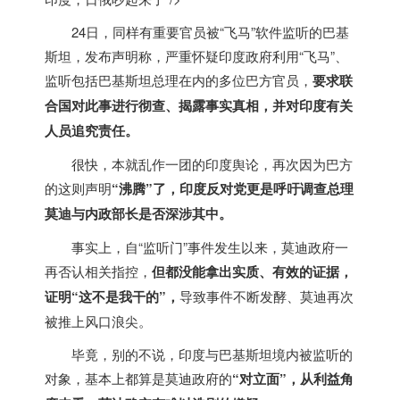
24日，同样有重要官员被“飞马”软件监听的巴基
斯坦，发布声明称，严重怀疑
印度
政府利用“飞马”、
监听包括巴基斯坦总理在内的多位巴方官员，
要求联
合国对此事进行彻查、揭露事实真相，并对
印度
有关
人员追究责任。
很快，本就乱作一团的
印度
舆论，再次因为巴方
的这则声明
“沸腾”了，
印度
反对党更是呼吁调查总理
莫迪与内政部长是否深涉其中。
事实上，自“监听门”事件发生以来，莫迪政府一
再否认相关指控，
但都没能拿出实质、有效的证据，
证明“这不是我干的”，
导致事件不断发酵、莫迪再次
被推上风口浪尖。
毕竟，别的不说，
印度
与巴基斯坦境内被监听的
对象，基本上都算是莫迪政府的
“对立面”，从利益角