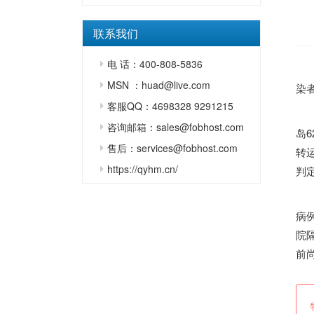
联系我们
电 话：400-808-5836
青
MSN ：huad@live.com
染
客服QQ：4698328 9291215
新
咨询邮箱：sales@fobhost.com
岛
售后：services@fobhost.com
转
https://qyhm.cn/
判
2
病
院
前