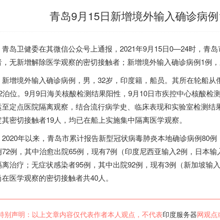
青岛9月15日新增境外输入确诊病
岛卫健委在其微信公众号上通报，2021年9月15日0—24时，青
者，无新增解除医学观察的密切接触者；新增境外输入确诊病例1例，
增境外输入确诊病例，男，32岁，
印度
籍，船员。其所在轮船从
62泊位。9月9日海关核酸检测结果阳性，9月10日市疾控中心核酸检测
运至定点医院隔离观察，结合流行病学史、临床表现和实验室检测结
定其密切接触者19人，均已在船上实施集中隔离医学观察。
020年以来，青岛市累计报告新型冠状病毒肺炎本地确诊病例80例
例72例，其中治愈出院65例，现有7例（
印度
尼西亚输入2例，日本输
隔离治疗；无症状感染者95例，其中出院92例，现有3例（新加坡输
尚在医学观察的密切接触者共40人。
特别声明：以上文章内容仅代表作者本人观点，不代表
印度服务器
网观点