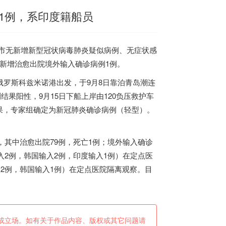
例1例，系印度籍船员
岛市无新增新型冠状病毒肺炎疑似病例、无症状感
新增治愈出院境外输入确诊病例1例。
俄罗斯科兹米诺港出发，于9月8日靠泊青岛潮连
结果阳性，9月15日下船上岸由120负压救护车
果，专家组确定为新冠肺炎确诊病例（轻型）。
，其中治愈出院79例，死亡1例；境外输入确诊
入2例，韩国输入2例，
印度
输入1例）在定点医
入2例，韩国输入1例）在定点医院隔离观察。目
或立场。如有关于作品内容、版权或其它问题请