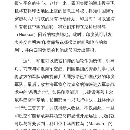
报告平台的中心。
这样一来，四国集团的海上搜寻飞
机将获得印太地区上空的信息主导权，得知中国海军
穿越马六甲海峡的所有行动计划。
印度
海军可以逮捕
所有驶往中国的油轮，将它们扣押在尼科巴群岛
（Nicobar）附近的检疫锚地。
此时，
印度
就可以发
表外交声明称“
印度
保留选择报复时间和地点的权
利”，并向四国集团的其他成员国发出警报。
这时，
印度
可以把被扣押的油轮作为诱饵，引导
对手前来与
印度
海军交战。
四国集团的资源共享可以
将敌方的军队动向提前几天通报给已经埋伏好的
印度
军队。
最后，敌方海军将穿过狭窄的海峡进入军事战
术中的“杀戮之地”。如果
印度
能进一步建设完善卡尔
尼科巴空军基地，长期部署一只飞行中队，就将使这
一行动三管齐下，并获得最大收益。不仅如此，
一旦
印度
空军能够放弃其领空防御思维开始远征，我们就
可以与阿曼谈判，利用位于马西拉岛（Masirah）的