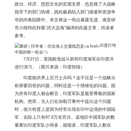
政治、经济、思想文化的宏观支撑，也忽视了大战略
指导下的部门协调，因此极易陷入部门推诿和资源争
夺的内卷陷阱中。
本文将这一弱点暴露无遗。南亚研
究小组特此转载“武大边海”编译的此篇文章，供读者
参考。
印度打垮
中国的唯一机会”/>
7月21日，英国航母战斗群和
印度
海军在
印度
洋
进行演习。（图片来源：
印度
快报）
印度
能供养上百万士兵吗？这不仅是一个战略分
析师要回答的问题，同时还是一个情绪化的问题。因
为所有
印度
人都会断言，
印度
军队是最受尊敬的国家
机构。然而，当人们在加勒万事件中提出这个问题
时，很大程度上是因为经常出现在印中边境的中国陆
军，实际上只有97.5万名官兵。该地区中国军队的数
量要比
印度
军队少得多，据报道，
印度
军队人数在