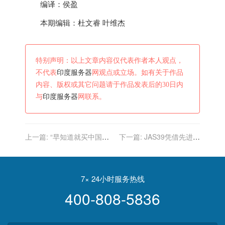
编译：侯盈
本期编辑：杜文睿 叶维杰
特别声明：以上文章内容仅代表作者本人观点，
不代表
印度服务器
网观点或立场。如有关于作品
内容、版权或其它问题请于作品发表后的30日内
与
印度服务器
网联系。
上一篇:
“早知道就买中国疫
下一篇:
JAS39凭借先进数
苗！”印度致命问题曝光，世
据链击败歼11A 但印度战斗
卫忍无可忍发出警告
机也无先进数据链
7× 24小时服务热线
400-808-5836