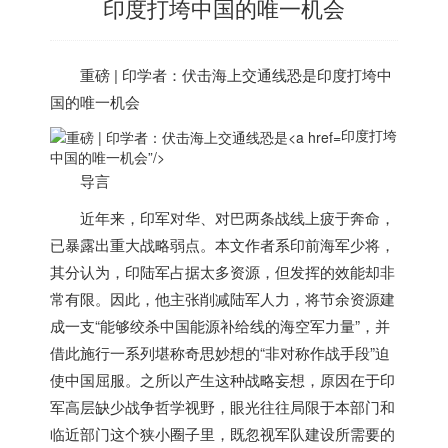
印度打垮中国的唯一机会
重磅 | 印学者：伏击海上交通线恐是
印度
打垮中
国的唯一机会
印度打垮
中国的唯一机会”/>
导言
近年来，印军对华、对巴两条战线上疲于奔命，
已暴露出重大战略弱点。本文作者系印前海军少将，
其分认为，印陆军占据太多资源，但发挥的效能却非
常有限。因此，
他主张削减陆军人力，将节余资源建
成一支“能够绞杀中国能源补给线的海空军力量”，并
借此施行一系列堪称奇思妙想的“非对称作战手段”迫
使中国屈服。之所以产生这种战略妄想，原因在于印
军高层缺少战争哲学视野，眼光往往局限于本部门和
临近部门这个狭小圈子里，既忽视军队建设所需要的