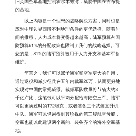
旧英国空军基地控制霍尔木兹湾，威胁中国在吉布提
的基地。
以上内容是一个理想的战略解决方案，同时也是
应对中印边界西段不利地理条件的更优选择。随着时
间的推移，人力成本将变得越来越高，陆军预算占国
防预算61%的分配政策也限制了我们的战略选择。可
悲的是，81%的陆军预算被用于人力开支和基本军备
维护。
简言之，
我们可以赋予海军和空军更大的作用，
通过退役和减少征兵在五年内裁军20万，从而更好地
实现对中国的常规威慑。
裁减军队数量将节省大约3
千亿卢比，这笔钱可以平均分配给海陆空三军。陆军
可以更换过时的T72坦克，或者装备三个武装直升机
中队。海军可以轻易得到其珍视的第三艘航空母舰，
空军也能以此建设两个新的、装备齐全的海外空军基
地。