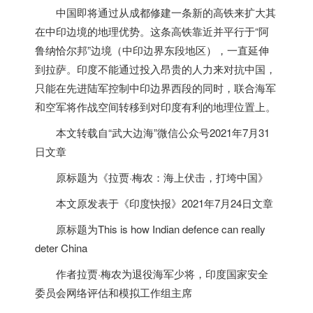
中国即将通过从成都修建一条新的高铁来扩大其
在中印边境的地理优势。这条高铁靠近并平行于“阿
鲁纳恰尔邦”边境（中印边界东段地区），一直延伸
到拉萨。
印度
不能通过投入昂贵的人力来对抗中国，
只能在先进陆军控制中印边界西段的同时，联合海军
和空军将作战空间转移到对
印度
有利的地理位置上。
本文转载自“武大边海”微信公众号2021年7月31
日文章
原标题为《拉贾·梅农：海上伏击，打垮中国》
本文原发表于《
印度
快报》2021年7月24日文章
原标题为
This is how Indian defence can really
deter China
作者拉贾·梅农为退役海军少将，
印度
国家安全
委员会网络评估和模拟工作组主席