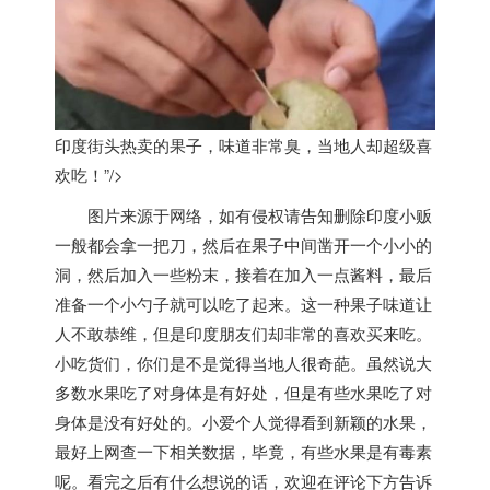
印度街头热卖的果子，味道非常臭，当地人却超级喜
欢吃！”/>
图片来源于网络，如有侵权请告知删除
印度
小贩
一般都会拿一把刀，然后在果子中间凿开一个小小的
洞，然后加入一些粉末，接着在加入一点酱料，最后
准备一个小勺子就可以吃了起来。这一种果子味道让
人不敢恭维，但是
印度
朋友们却非常的喜欢买来吃。
小吃货们，你们是不是觉得当地人很奇葩。虽然说大
多数水果吃了对身体是有好处，但是有些水果吃了对
身体是没有好处的。小爱个人觉得看到新颖的水果，
最好上网查一下相关数据，毕竟，有些水果是有毒素
呢。看完之后有什么想说的话，欢迎在评论下方告诉