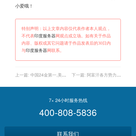
小爱哦！
特别声明：以上文章内容仅代表作者本人观点，
不代表
印度服务器
网观点或立场。如有关于作品
内容、版权或其它问题请于作品发表后的30日内
与
印度服务器
网联系。
上一篇:
中国24金第一,美国
下一篇:
阿富汗各方势力云
反超日本,印度并列59,东奥
集，关键时刻印度内战升
最新奖牌榜更新
级，叙利亚局势成为焦点
7× 24小时服务热线
400-808-5836
联系我们