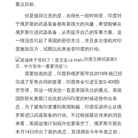
重点目标。
但是值得注意的是，在很长一段时间里，
印度
对
于俄罗斯的武器装备都有着很大的兴趣，希望能够从
俄罗斯引进武器装备，从而提升自己的军事力量。这
一情况也引起了美国的密切关注，并且多次借机对
印
度
施加压力，试图以此来改变
印度
的行动。
印度王牌武器第3
天，中方宣布一重要消息”/>
需要知道的是，
印度
和俄罗斯早在2018年就已经
完成了军售合同的签署，
印度
将会引进五套S-400防
空导弹，而这一情况也一直是美国关注的重点。美国
国防部长奥斯汀在此前访问
印度
的时候还曾作出表
态，为了避免
印度
遭到美国制裁，
印度
应该停止从俄
罗斯进口武器装备的行动。不过根据最近传来的消息
来看，美国这项计划或许也要落空了。俄罗斯方面在
本月14日作出了新的表态，其强调在今年年底之前，