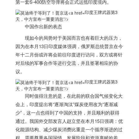
第一套S-400防空导弹将会正式运抵
印度
境内。
印度王牌武器第3
天，中方宣布一重要消息”/>
中国作出新的表态
现如今的局势对于美国而言也有着巨大的压力，
因为在本月13日
印度
媒体强调，俄罗斯总统普京在今
年十二月份或许将会前往
印度
进行访问，双方或将针
对后续的军事合作等进行交流，并且签署相应的协
议。
印度王牌武器第3
天，中方宣布一重要消息”/>
同时值得注意的是，在此前的联合国气候变化大
会上，
印度
提出将“逐渐淘汰”煤炭使用改为“逐渐减
少”，这一点也得到了中国的支持，并且顺利的获得
通过。我国外交部发言人赵立坚在本月15日强调：优
化能源结构、减少煤炭消费比重是一个循序渐进的过
程，需要尊重各国国情，发展阶段和资源禀赋的差