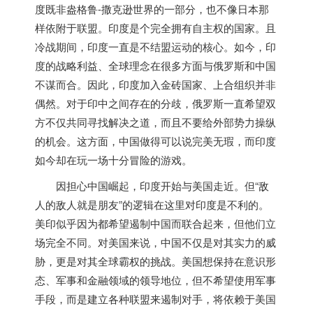
度
既非盎格鲁-撒克逊世界的一部分，也不像日本那
样依附于联盟。
印度
是个完全拥有自主权的国家。且
冷战期间，
印度
一直是不结盟运动的核心。如今，
印
度
的战略利益、全球理念在很多方面与俄罗斯和中国
不谋而合。因此，
印度
加入金砖国家、上合组织并非
偶然。对于印中之间存在的分歧，俄罗斯一直希望双
方不仅共同寻找解决之道，而且不要给外部势力操纵
的机会。这方面，中国做得可以说完美无瑕，而
印度
如今却在玩一场十分冒险的游戏。
因担心中国崛起，
印度
开始与美国走近。但“敌
人的敌人就是朋友”的逻辑在这里对
印度
是不利的。
美印似乎因为都希望遏制中国而联合起来，但他们立
场完全不同。对美国来说，中国不仅是对其实力的威
胁，更是对其全球霸权的挑战。美国想保持在意识形
态、军事和金融领域的领导地位，但不希望使用军事
手段，而是建立各种联盟来遏制对手，将依赖于美国