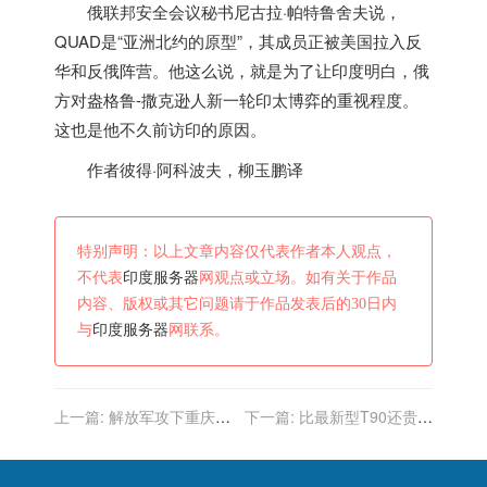
俄联邦安全会议秘书尼古拉·帕特鲁舍夫说，
QUAD是“亚洲北约的原型”，其成员正被美国拉入反
华和反俄阵营。他这么说，就是为了让
印度
明白，俄
方对盎格鲁-撒克逊人新一轮印太博弈的重视程度。
这也是他不久前访印的原因。
作者彼得·阿科波夫，柳玉鹏译
特别声明：以上文章内容仅代表作者本人观点，
不代表
印度服务器
网观点或立场。如有关于作品
内容、版权或其它问题请于作品发表后的30日内
与
印度服务器
网联系。
上一篇:
解放军攻下重庆，
下一篇:
比最新型T90还贵，
王近山为何不缴金银，专门
最新改进型“阿琼”，印度陆
搜寻印度地图？
军捏着鼻子认了！