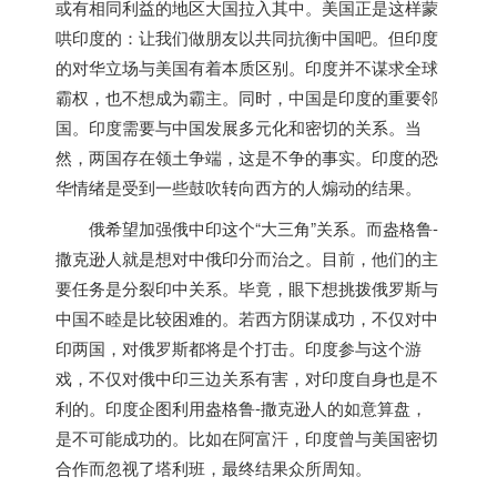
或有相同利益的地区大国拉入其中。美国正是这样蒙
哄
印度
的：让我们做朋友以共同抗衡中国吧。但
印度
的对华立场与美国有着本质区别。
印度
并不谋求全球
霸权，也不想成为霸主。同时，中国是
印度
的重要邻
国。
印度
需要与中国发展多元化和密切的关系。当
然，两国存在领土争端，这是不争的事实。
印度
的恐
华情绪是受到一些鼓吹转向西方的人煽动的结果。
俄希望加强俄中印这个“大三角”关系。而盎格鲁-
撒克逊人就是想对中俄印分而治之。目前，他们的主
要任务是分裂印中关系。毕竟，眼下想挑拨俄罗斯与
中国不睦是比较困难的。若西方阴谋成功，不仅对中
印两国，对俄罗斯都将是个打击。
印度
参与这个游
戏，不仅对俄中印三边关系有害，对
印度
自身也是不
利的。
印度
企图利用盎格鲁-撒克逊人的如意算盘，
是不可能成功的。比如在阿富汗，
印度
曾与美国密切
合作而忽视了塔利班，最终结果众所周知。