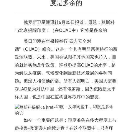
度是多余的
俄罗斯卫星通讯社9月25日报道，原题：莫斯科
与北京提醒
印度
：（在QUAD中）它将是多余的
美日印澳在华盛顿举行“四方安全对
话”（QUAD）峰会。这是一个具有明显亲美特征的新
政治联盟。未来，美国会试图把其他国家也拉入，目
的就是实施反华政策。拜登称提高QUAD的水平，是
为解决从疫病、气候变化到最新技术发展的各种问
题。但没人相信他的话。所有人都明白，美国人需要
QUAD是为对抗中国，还有俄罗斯，因为俄既是太平
洋大国，也是中国在重构世界秩序中的盟友。
印度：反华同盟中，
印度
是多余
的”/>
如今一个重要问题是：
印度
准备在多大程度上与
盎格鲁-撒克逊人继续走近？在这个联盟中，只有
印