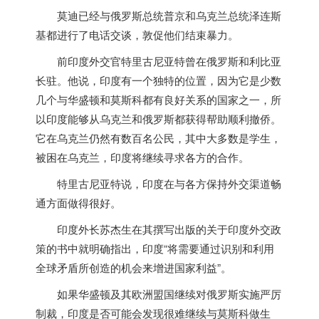
莫迪已经与俄罗斯总统普京和乌克兰总统泽连斯
基都进行了电话交谈，敦促他们结束暴力。
前
印度
外交官特里古尼亚特曾在俄罗斯和利比亚
长驻。他说，
印度
有一个独特的位置，因为它是少数
几个与华盛顿和莫斯科都有良好关系的国家之一，所
以
印度
能够从乌克兰和俄罗斯都获得帮助顺利撤侨。
它在乌克兰仍然有数百名公民，其中大多数是学生，
被困在乌克兰，
印度
将继续寻求各方的合作。
特里古尼亚特说，
印度
在与各方保持外交渠道畅
通方面做得很好。
印度
外长苏杰生在其撰写出版的关于
印度
外交政
策的书中就明确指出，
印度
“将需要通过识别和利用
全球矛盾所创造的机会来增进国家利益”。
如果华盛顿及其欧洲盟国继续对俄罗斯实施严厉
制裁，
印度
是否可能会发现很难继续与莫斯科做生