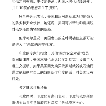
印俄之间有着历史传统关系，但表示时代已经改变，
并且“
印度
的思想发生了演变”。
纽兰告诉记者说，美国和欧洲愿意成为
印度
强大
的防务和安全伙伴。她还说，美国可以帮助
印度
摆脱
对俄罗斯国防物资的依赖。
但库格尔曼说，美国发出的这种明确信息很可能
是进入了“未知的外交领域”。
印度
的专家们指出，其他“四方安全对话”成员一
直同情
印度
，美国本身也承认
印度
对乌克兰提供了人
道主义援助。如果美国因为购买俄罗斯武器或石油而
通过制裁削弱自己的战略伙伴
印度
的话，对美国没有
好处。
各方继续讨价还价
与此同时，
印度
的专家们表示，
印度
与俄罗斯的
密切关系并不意味着它对乌克兰危机漠不关心。