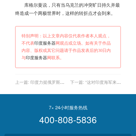
库格尔曼说，只有当乌克兰的冲突旷日持久并最
终造成一个两极世界时，这样的转折点才会到来。
特别声明：以上文章内容仅代表作者本人观点，
不代表
印度服务器
网观点或立场。如有关于作品
内容、版权或其它问题请于作品发表后的30日内
与
印度服务器
网联系。
上一篇:
印度力挺俄罗斯，
下一篇:
“这对印度海军来说
赢得满堂喝彩，印防长的一
是一个巨大安慰”
席话，把拜登气够呛
7× 24小时服务热线
400-808-5836