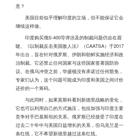
意？
美国目前似乎理解
印度
的立场，但不能保证它会
继续这样做。
印度
购买俄S-400导弹涉及的制裁问题仍迫在眉
睫。《以制裁反击美国敌人法》（CAATSA）于2017
年出台，旨在针对俄罗斯、伊朗和朝鲜实施经济和政
治制裁。它还禁止任何国家与这些国家签署国防协
议。在俄乌冲突之前，华盛顿没有承诺过任何豁免，
专家们认为，这个问题可能成为
印度
和美国之间讨价
还价的一个筹码。
与此同时，如果莫斯科看到新德里战略的变化，
它也可以利用自己的方式施压，包括加强与
印度
主要
竞争对手巴基斯坦的关系。俄罗斯已经接受了
印度
在
过去二十年中与美国日益增长的关系，但乌克兰是一
条红线，它不希望新德里越过这条红线。