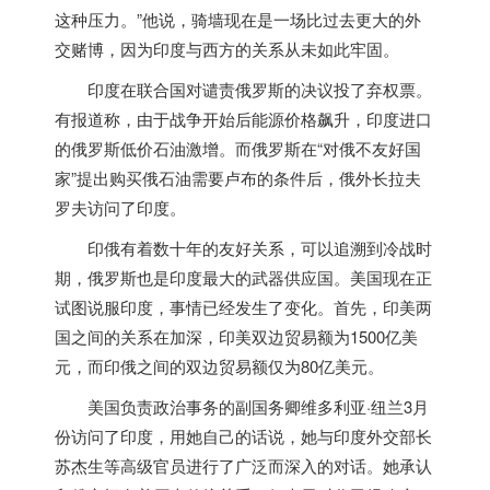
这种压力。”他说，骑墙现在是一场比过去更大的外
交赌博，因为
印度
与西方的关系从未如此牢固。
印度
在联合国对谴责俄罗斯的决议投了弃权票。
有报道称，由于战争开始后能源价格飙升，
印度
进口
的俄罗斯低价石油激增。而俄罗斯在“对俄不友好国
家”提出购买俄石油需要卢布的条件后，俄外长拉夫
罗夫访问了
印度
。
印俄有着数十年的友好关系，可以追溯到冷战时
期，俄罗斯也是
印度
最大的武器供应国。美国现在正
试图说服
印度
，事情已经发生了变化。首先，印美两
国之间的关系在加深，印美双边贸易额为1500亿美
元，而印俄之间的双边贸易额仅为80亿美元。
美国负责政治事务的副国务卿维多利亚·纽兰3月
份访问了
印度
，用她自己的话说，她与
印度
外交部长
苏杰生等高级官员进行了广泛而深入的对话。她承认