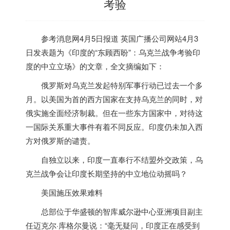
考验
参考消息网4月5日报道
英国广播公司网站4月3
日发表题为《
印度
的“东顾西盼”：乌克兰战争考验
印
度
的中立立场》的文章，全文摘编如下：
俄罗斯对乌克兰发起特别军事行动已过去一个多
月。以美国为首的西方国家在支持乌克兰的同时，对
俄实施全面经济制裁。但在一些东方国家中，对待这
一国际关系重大事件有着不同反应。
印度
仍未加入西
方对俄罗斯的谴责。
自独立以来，
印度
一直奉行不结盟外交政策，乌
克兰战争会让
印度
长期坚持的中立地位动摇吗？
美国施压效果难料
总部位于华盛顿的智库威尔逊中心亚洲项目副主
任迈克尔·库格尔曼说：“毫无疑问，
印度
正在感受到