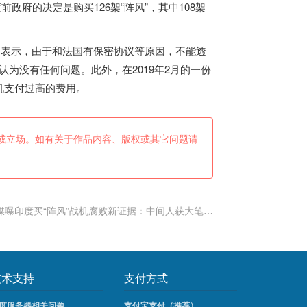
度
前政府的决定是购买126架“阵风”，其中108架
曾表示，由于和法国有保密协议等原因，不能透
它认为没有任何问题。此外，在2019年2月的一份
机支付过高的费用。
或立场。如有关于作品内容、版权或其它问题请
媒曝印度买“阵风”战机腐败新证据：中间人获大笔回
扣确保印方签合同
技术支持
支付方式
度服务器相关问题
支付宝支付（推荐）