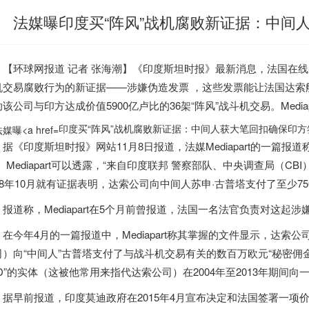
法媒曝印度买“阵风”战机腐败新证据：中间
【环球网报道 记者 张海潮】《
印度
斯坦时报》最新消息，法国在线杂志M
机交易腐败行为的新证据——涉嫌伪造发票 ，这些发票能让法国达索
该公司与印方达成价值5900亿卢比的36架“阵风”战斗机交易。Mediap
印度买“阵风”战机腐败新证据：中间人获大笔回扣确保印方签
据《
印度
斯坦时报》网站11月8日报道，法媒Mediapart的一篇报
。Mediapart可以透露，“来自
印度
联邦 警察部队、中央调查局（CB
018年10月就有证据表明，达索公司向中间人苏申·古普塔支付了至少7
报道称，Mediapart在5个月前曾报道，法国一名法官负责对这起
在今年4月的一篇报道中，Mediapart称其掌握的文件显示，达
司）向“中间人”古普塔支付了与战斗机交易有关的数百万欧元“秘密佣
D”的实体（这被他常用来指代达索公司）在2004年至2013年期间向
据早前报道，
印度
莫迪政府在2015年4月宣布决定和法国签署一项