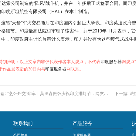
6架达索公司制造的“阵风”战斗机，并在一年多后正式签署合同。而
印
由
印度
斯坦航空有限公司（HAL）在本土制造。
这笔“天价”军火交易随后在
印度
国内引起巨大争议。
印度
莫迪政府
价格细节。
印度
最高法院也审理了该案件，并于2019年 11月表示，
告中，
印度
政府主计长兼审计长表示，印方并没有为这些喷气式战斗
特别声明：以上文章内容仅代表作者本人观点，不代表
印度服务器
网观点
于作品发表后的30日内与
印度服务器
网联系。
篇:
“烹饪外交”翻车！莫里森做饭庆祝印度排灯节，网友：
下一篇:
法
挽回国际声誉靠咖喱远远不够
联系我们
产品服务
公司简介
印度服务器
印