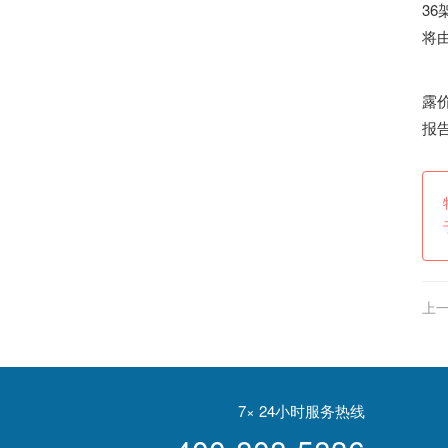
3
将
露
报
上一
想
7× 24小时服务热线