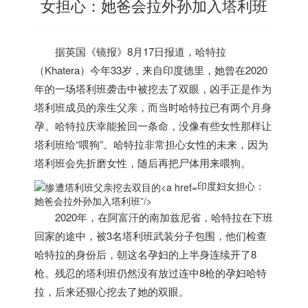
女担心：她爸会拉外孙加入塔利班
据英国《镜报》8月17日报道，哈特拉
（Khatera）今年33岁，来自
印度
德里，她曾在2020
年的一场塔利班袭击中被挖去了双眼，凶手正是作为
塔利班成员的亲生父亲，而当时哈特拉已有两个月身
孕。哈特拉庆幸能捡回一条命，没像有些女性那样让
塔利班给“喂狗”。哈特拉非常担心女性的未来，因为
塔利班会先折磨女性，随后再把尸体用来喂狗。
印度妇女担心：
她爸会拉外孙加入塔利班”/>
2020年，在阿富汗的南加兹尼省，哈特拉在下班
回家的途中，被3名塔利班武装分子包围，他们检查
哈特拉的身份后，朝这名孕妇的上半身连续开了8
枪。残忍的塔利班仍然没有放过连中8枪的孕妇哈特
拉，后来还狠心挖去了她的双眼。