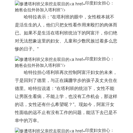
印度妇女担心：
她爸会拉外孙加入塔利班”/>
哈特拉表示：“在塔利班的眼中，女性根本就不
是活生生的人，他们只把女性看作用来殴打的肉体而
已。如果不是生活在塔利班统治下的阿富汗，你们绝
对无法想象这里的妇女、儿童和少数民族过着多么悲
惨的日子。”
印度妇女担心：
她爸会拉外孙加入塔利班”/>
哈特拉担心塔利班再次控制阿富汗妇女的未来，
于是回到了德里，与正在蹒跚学步的孩子及丈夫住在
德里。哈特拉说道：“在塔利班的统治下，女性不能
让男医生看病，不能上学，也没有工作机会，那这样
的话，女性还有什么希望呢？”。现如今，阿富汗女
性面临的远不止有没有工作的问题，能活下去已是不
幸中的万幸。
印度妇女担心：