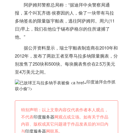
阿萨姆邦警察总局称：“据迪拜中央警察局通
报，某个叫瓦齐德·侯赛因的人，偷了一块带有马拉
多纳签名的限量版宇舶表，逃往阿萨姆邦。周六(11
日)早上，我们在他位于锡布萨格尔的住所逮捕了
他。”
据公开资料显示，瑞士宇舶表制造商在2010年和
2012年，发布了两款王者至尊马拉多纳限量腕表，分
别发售了250块和500块。每块腕表售价在2.5万美元
至4万美元之间。
印度迪拜合作抓
获小偷”/>
特别声明：以上文章内容仅代表作者本人观点，
不代表
印度服务器
网观点或立场。如有关于作品
内容、版权或其它问题请于作品发表后的30日内
与
印度服务器
网联系。