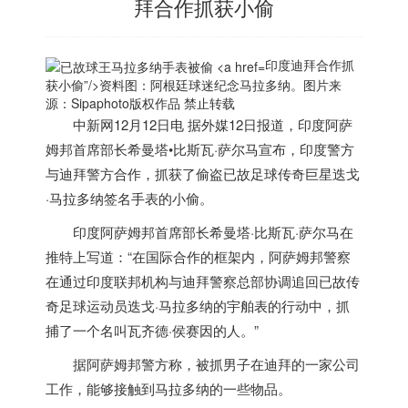
拜合作抓获小偷
印度迪拜合作抓
获小偷”/>
资料图：阿根廷球迷纪念马拉多纳。图片来
源：Sipaphoto版权作品 禁止转载
中新网12月12日电 据外媒12日报道，
印度
阿萨
姆邦首席部长希曼塔•比斯瓦·萨尔马宣布，
印度
警方
与迪拜警方合作，抓获了偷盗已故足球传奇巨星迭戈
·马拉多纳签名手表的小偷。
印度
阿萨姆邦首席部长希曼塔·比斯瓦·萨尔马在
推特上写道：“在国际合作的框架内，阿萨姆邦警察
在通过
印度
联邦机构与迪拜警察总部协调追回已故传
奇足球运动员迭戈·马拉多纳的宇舶表的行动中，抓
捕了一个名叫瓦齐德·侯赛因的人。”
据阿萨姆邦警方称，被抓男子在迪拜的一家公司
工作，能够接触到马拉多纳的一些物品。