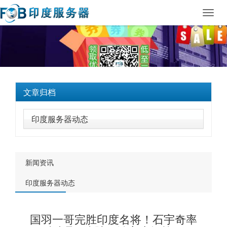
Toggl
navig
文章归档
印度服务器动态
新闻资讯
印度服务器动态
国羽一哥完胜印度名将！石宇奇率