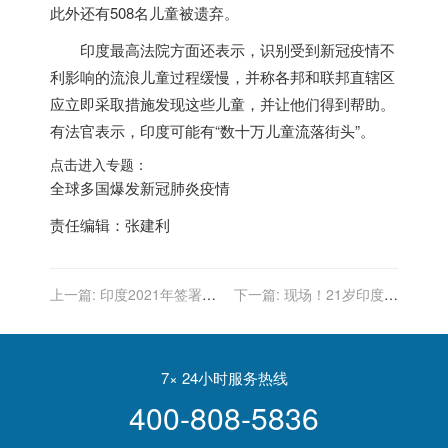
此外还有508名儿童被遗弃。
印度
最高法院方面还表示，识别受到新冠疫情不
利影响的流浪儿童过程缓慢，并称各邦和联邦直辖区
应立即采取措施发现这些儿童，并让他们得到帮助。
有法官表示，
印度
可能有“数十万儿童流落街头”。
点击进入专题：
全球多国爆发新冠肺炎疫情
责任编辑：张建利
上一篇:
印度2021年签署四
下一篇:
现场！21岁印度佳
大军事协议，俄罗斯占两
丽当选2021“环球小姐” 当场
项，美国以色列各占一项
喜极而泣
7× 24小时服务热线
400-808-5836