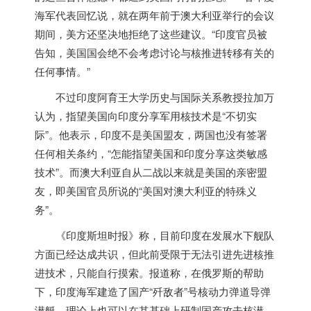
海军代表回忆说，就在两年前于澳大利亚举行的会议
期间，美方还坚决地拒绝了这些建议。“
印度
官员被
告知，美国国会绝不会考虑讨论与核推进转移有关的
任何事情。”
不过
印度
阿育王大学历史与国际关系教授拉加万
认为，指望美国向
印度
分享军用核技术是“不切实
际”。他表示，
印度
不是美国盟友，两国也没有签署
任何相关条约，“怎能指望美国和
印度
分享这类敏感
技术”。而澳大利亚自从二战以来就是美国的亲密盟
友，即美国官员所说的“美国对澳大利亚的特殊义
务”。
《
印度
斯坦时报》称，目前
印度
在发展水下舰队
方面已经达成共识，但此前受限于无法引进先进核推
进技术，只能自行摸索。报道称，在俄罗斯的帮助
下，
印度
海军建造了国产“歼敌者”号核动力弹道导弹
潜艇，理论上也可以在其基础上研制国产攻击核潜