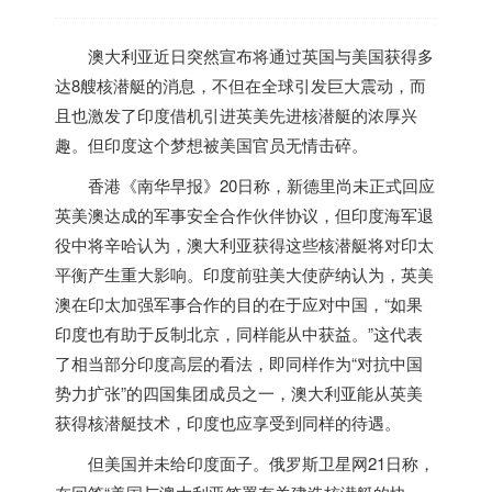
澳大利亚近日突然宣布将通过英国与美国获得多
达8艘核潜艇的消息，不但在全球引发巨大震动，而
且也激发了
印度
借机引进英美先进核潜艇的浓厚兴
趣。但
印度
这个梦想被美国官员无情击碎。
香港《南华早报》20日称，新德里尚未正式回应
英美澳达成的军事安全合作伙伴协议，但
印度
海军退
役中将辛哈认为，澳大利亚获得这些核潜艇将对印太
平衡产生重大影响。
印度
前驻美大使萨纳认为，英美
澳在印太加强军事合作的目的在于应对中国，“如果
印度
也有助于反制北京，同样能从中获益。”这代表
了相当部分
印度
高层的看法，即同样作为“对抗中国
势力扩张”的四国集团成员之一，澳大利亚能从英美
获得核潜艇技术，
印度
也应享受到同样的待遇。
但美国并未给
印度
面子。俄罗斯卫星网21日称，