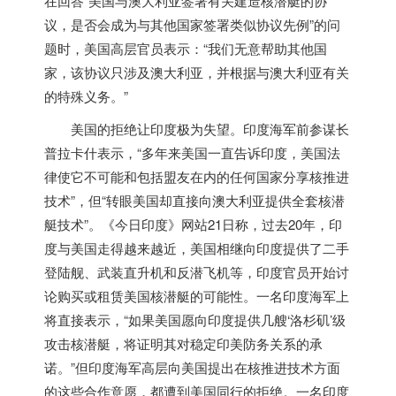
在回答“美国与澳大利亚签署有关建造核潜艇的协
议，是否会成为与其他国家签署类似协议先例”的问
题时，美国高层官员表示：“我们无意帮助其他国
家，该协议只涉及澳大利亚，并根据与澳大利亚有关
的特殊义务。”
美国的拒绝让
印度
极为失望。
印度
海军前参谋长
普拉卡什表示，“多年来美国一直告诉
印度
，美国法
律使它不可能和包括盟友在内的任何国家分享核推进
技术”，但“转眼美国却直接向澳大利亚提供全套核潜
艇技术”。《今日
印度
》网站21日称，过去20年，
印
度
与美国走得越来越近，美国相继向
印度
提供了二手
登陆舰、武装直升机和反潜飞机等，
印度
官员开始讨
论购买或租赁美国核潜艇的可能性。一名
印度
海军上
将直接表示，“如果美国愿向
印度
提供几艘‘洛杉矶’级
攻击核潜艇，将证明其对稳定印美防务关系的承
诺。”但
印度
海军高层向美国提出在核推进技术方面
的这些合作意愿，都遭到美国同行的拒绝。一名
印度