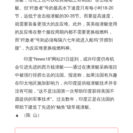
艇。但“歼敌者”号的最高水下速度只有每小时18-20
节，远低于攻击核潜艇的30-35节。而要提高速度，
就需要装备更强大的反应堆。此外，英美核潜艇使用
的反应堆在整个服役周期内都不需要更换核燃料，
而“歼敌者”号则必须每隔六七年就进入船坞“开膛剖
腹”，为反应堆更换核燃料棒。
印度
“News18”网站21日提到，或许
印度
仍有机
会引进先进的西方核潜艇——通过在澳潜艇采购项目
中被强行排挤出去的法国。报道称，如果法国有兴趣
在印太地区施加影响力，向
印度
提供核潜艇技术并非
没有可能，“这不是法国第一次帮助
印度
获得美国不
愿提供的军事技术”。过去数年，
印度
正是在法国的
帮助下建造了先进的“鲉鱼”级常规潜艇。
▲ （陈 山）