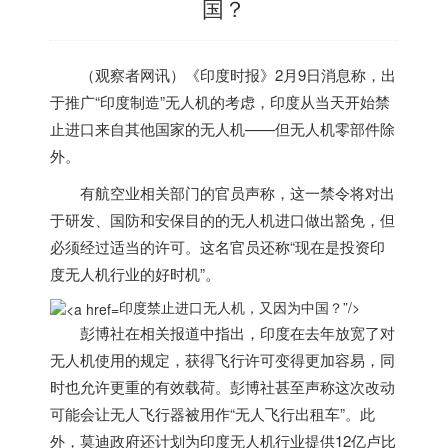
国？
（观察者网讯）《
印度
时报》2月9日消息称，出
于推广“
印度
制造”无人机的考虑，
印度
从当天开始禁
止进口来自其他国家的无人机——但无人机零部件除
外。
有航空业相关部门的官员声称，这一禁令将对出
于研发、国防和安保目的的无人机进口做出豁免，但
必须经过适当的许可。这名官员还称“现在是投资
印
度
无人机行业的好时机”。
印度禁止进口无人机，又因为中国？”/>
彭博社在相关报道中指出，
印度
在去年放宽了对
无人机使用的规定，获得飞行许可变得更加容易，同
时也允许更重的有效载荷。彭博社甚至声称这次改动
可能会让无人飞行器被用作“无人飞行出租车”。此
外，莫迪政府还计划为
印度
无人机行业提供12亿卢比