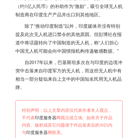
（约1亿人民币）的补助作为“激励”，吸引全球无人机
制造商在
印度
生产产品并出口到其他地区。
除了“推动
印度
制造”以外，
印度
媒体并没有特别
提及此次无人机进口禁令的其他原因。但彭博社在报
道中将话题转向了中国制造的无人机，称“人们担心
中国无人机可能会向中国情报机构传递敏感数据。”
自2017年以来，巴基斯坦多次在与
印度
的边境冲
突中击落来自
印度
军方的无人机，而这些无人机中有
相当一部分疑似来自上文中的中国知名民用无人机品
牌。
特别声明：以上文章内容仅代表作者本人观点，
不代表
印度服务器
网观点或立场。如有关于作品
内容、版权或其它问题请于作品发表后的30日内
与
印度服务器
网联系。