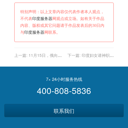
特别声明：以上文章内容仅代表作者本人观点，
不代表
印度服务器
网观点或立场。如有关于作品
内容、版权或其它问题请于作品发表后的30日内
与
印度服务器
网联系。
上一篇:
11月15日，俄向印
下一篇:
印度妇女请神职人
度交付武器，日本窃取俄情
员踩背求怀孕，当地妇女委
报，波兰逮捕俄记者
员会主席曾公开反对
7× 24小时服务热线
400-808-5836
联系我们