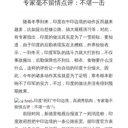
专家毫不留情点评：不堪一击
随着冬季到来，
印度
在中印边境的动作反而越来
越多，比如提出想修公路、搞大规模演习等，对此，
有专家指出，
印度
的做法其实是为了一雪前耻。要知
道，由于
印度
的后勤表现实在太糟糕，外界纷纷表
示，一到冬天，
印度
军队的战斗力就大打折扣，不仅
事故频出，后勤保障也不到位，棉衣、食物要什么没
什么，这样的评价让一向自信的
印度
十分恼火。因
此，今年的诸多动作其实就是为了证明，寒冬根本影
响不了印军的实力，不过，
印度
的做法并没有得到预
期效果。
印度“死盯”中印边境，高调秀肌肉，专家毫不
留情点评：不堪一击”/>
前段时间，新德里电视台报道了一则消息称，
印
度
政府想把中印边境的一条公路拓宽。据
印度
官方表