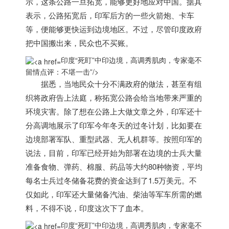
示，这条公路一旦拓宽，能够更好地应对中国。据其
表示，公路拓宽后，印军后方的一些火箭炮、卡车
等，便能够更快运到边境地区。不过，尽管
印度
政府
把中国搬出来，民众也不买账。
印度“死盯”中印边境，高调秀肌肉，专家毫不
留情点评：不堪一击”/>
据悉，当地民众十分不满政府的做法，甚至有组
织将政府告上法庭，称拓宽公路会给当地带来严重的
环境灾害。除了想在公路上大做文章之外，印军还十
分高调地展示了印军今年冬天的过冬计划，比如要在
边境部署军队、重型武器、无人机群等。按照印军的
说法，目前，印军已经开始为部署在边境的士兵大量
准备食物、弹药、棉服、药品等大约80种物资，平均
每名士兵过冬储备花费的资金达到了1.5万美元。不
仅如此，印军还大量储备汽油、柴油等军车所需的燃
料，不得不说，
印度
这次下了血本。
印度“死盯”中印边境，高调秀肌肉，专家毫不