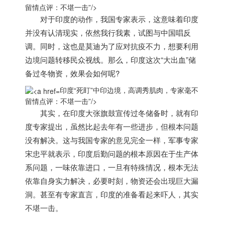
留情点评：不堪一击”/>
对于
印度
的动作，我国专家表示，这意味着
印度
并没有认清现实，依然我行我素，试图与中国唱反
调。同时，这也是莫迪为了应对抗疫不力，想要利用
边境问题转移民众视线。那么，
印度
这次“大出血”储
备过冬物资，效果会如何呢?
印度“死盯”中印边境，高调秀肌肉，专家毫不
留情点评：不堪一击”/>
其实，在
印度
大张旗鼓宣传过冬储备时，就有
印
度
专家提出，虽然比起去年有一些进步，但根本问题
没有解决。这与我国专家的意见完全一样，军事专家
宋忠平就表示，
印度
后勤问题的根本原因在于生产体
系问题，一味依靠进口，一旦有特殊情况，根本无法
依靠自身实力解决，必要时刻，物资还会出现巨大漏
洞。甚至有专家直言，
印度
的准备看起来吓人，其实
不堪一击。