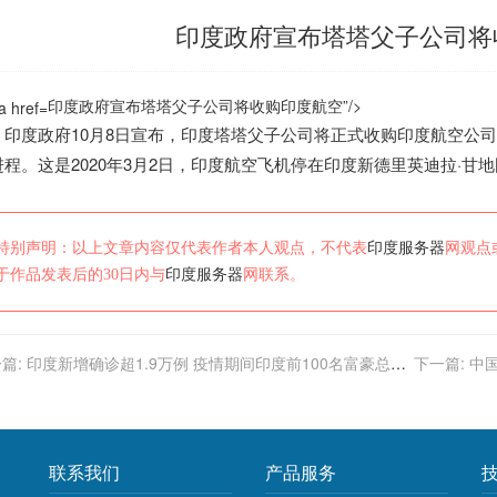
印度政府宣布塔塔父子公司将
印度政府宣布塔塔父子公司将收购
印度
航空”/>
印度
政府10月8日宣布，
印度
塔塔父子公司将正式收购
印度
航空公司
程。这是2020年3月2日，
印度
航空飞机停在
印度
新德里英迪拉·甘
特别声明：以上文章内容仅代表作者本人观点，不代表
印度服务器
网观点
于作品发表后的30日内与
印度服务器
网联系。
篇:
印度新增确诊超1.9万例 疫情期间印度前100名富豪总资
下一篇:
中
长50%
联系我们
产品服务