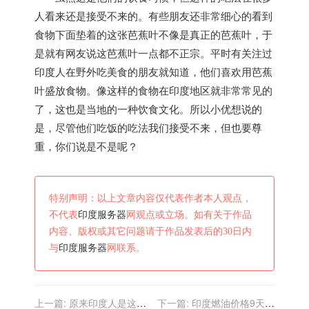
人看来还是接受不来的。有些朋友还非常细心的看到
食物下面垫着的这张芭蕉叶不像是真正的芭蕉叶，于
是就有网友说这芭蕉叶一点都不正宗。平时有关注过
印度
人在野外吃美食的朋友就知道，他们喜欢用芭蕉
叶盛放食物。像这样的食物在
印度
地区就非常常见的
了，这也是当地的一种饮食文化。所以小优想说的
是，尽管他们吃饭的吃法我们接受不来，但也要尊
重，你们说是不是呢？
特别声明：以上文章内容仅代表作者本人观点，
不代表
印度服务器
网观点或立场。如有关于作品
内容、版权或其它问题请于作品发表后的30日内
与
印度服务器
网联系。
上一篇:
原来印度人是这样
下一篇:
印度燃油价格9天内