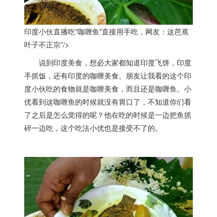
印度小伙直播吃“咖喱鱼”直接用手吃，网友：这芭蕉
叶子不正宗”/>
说到
印度
美食，想必大家都知道
印度
飞饼，
印度
手抓饭，还有
印度
的咖喱美食。朋友让我看的这个
印
度
小伙吃的食物就是咖喱美食，而且还是咖喱鱼。小
优看到这咖喱鱼的时候就没有胃口了，不知道你们看
了之后是怎么觉得的呢？他在吃的时候是一边把鱼抓
碎一边吃，这个吃法小优也是接受不了的。