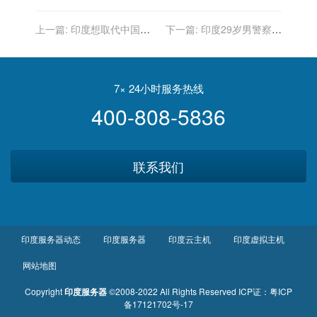
上一篇:
印度想取代中国？
下一篇:
印度29岁男警察在
不料支柱产业岌岌可危，西
住所外遭攻击，送医后不幸
方慌了：扶不上墙
身亡
7× 24小时服务热线
400-808-5836
联系我们
印度服务器动态
印度服务器
印度云主机
印度虚拟主机
网站地图
Copyright
印度服务器
©2008-2022 All Rights Reserved
ICP证：
粤ICP
备17121702号-17