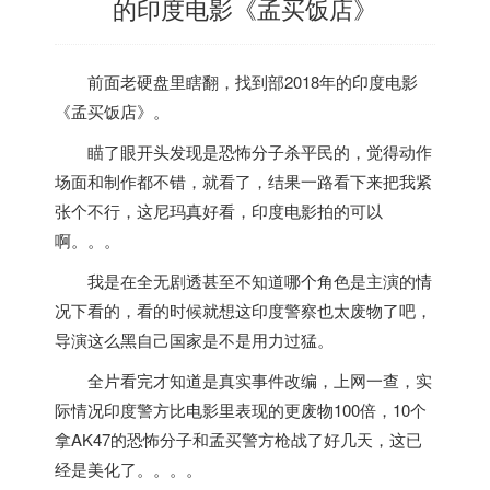
的印度电影《孟买饭店》
前面老硬盘里瞎翻，找到部2018年的
印度
电影
《
孟买
饭店》。
瞄了眼开头发现是恐怖分子杀平民的，觉得动作
场面和制作都不错，就看了，结果一路看下来把我紧
张个不行，这尼玛真好看，
印度
电影拍的可以
啊。。。
我是在全无剧透甚至不知道哪个角色是主演的情
况下看的，看的时候就想这
印度
警察也太废物了吧，
导演这么黑自己国家是不是用力过猛。
全片看完才知道是真实事件改编，上网一查，实
际情况
印度
警方比电影里表现的更废物100倍，10个
拿AK47的恐怖分子和
孟买
警方枪战了好几天，这已
经是美化了。。。。