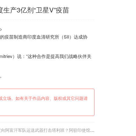
生产3亿剂“卫星V”疫苗
>
大的疫苗制造商
印度
血清研究所（SII）达成协
Dmitriev）说：“这种合作是提高我们战略伙伴关
。
或立场。如有关于作品内容、版权或其它问题请
度向阿富汗军队运送武器打击塔利班？阿驻印使馆驳