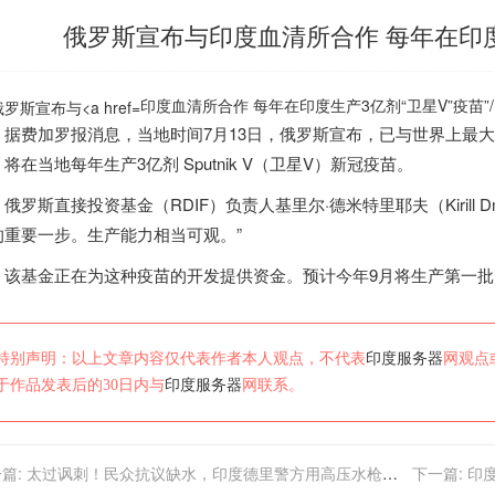
俄罗斯宣布与印度血清所合作 每年在印度
印度血清所合作 每年在
印度
生产3亿剂“卫星V”疫苗”/
据费加罗报消息，当地时间7月13日，俄罗斯宣布，已与世界上最
将在当地每年生产3亿剂 Sputnik V（卫星V）新冠疫苗。
俄罗斯直接投资基金（RDIF）负责人基里尔·德米特里耶夫（Kirill 
的重要一步。生产能力相当可观。”
该基金正在为这种疫苗的开发提供资金。预计今年9月将生产第一批
特别声明：以上文章内容仅代表作者本人观点，不代表
印度服务器
网观点
于作品发表后的30日内与
印度服务器
网联系。
篇:
太过讽刺！民众抗议缺水，印度德里警方用高压水枪驱
下一篇:
印