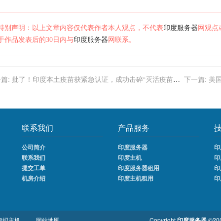
特别声明：以上文章内容仅代表作者本人观点，不代表
印度服务器
网观点
于作品发表后的30日内与
印度服务器
网联系。
篇:
批了！印度本土疫苗获紧急认证，成功击碎“灭活疫苗未
下一篇:
美
”谣言
联系我们
产品服务
公司简介
印度服务器
印
联系我们
印度主机
印
提交工单
印度服务器租用
印
机房介绍
印度主机租用
印
虚拟主机
网站地图
Copyright
印度服务器
©200