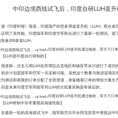
中印边境西线试飞后，印度自研LUH直
据《
印度
时报》报道，
印度
国产轻型多用途直升机（LUH）再次成
上证明了其性能。
印度
陆军和
印度
空军联合进行了最新一轮测试。据
装备200多架LUH。
印度自研LUH直升机通过验收，军方下订单”
【LUH是
印度
自行研制的】
报道称，过去几周LUH在所谓拉达克地区和锡亚琴冰川进行了成功
。初步计划是陆军和空军一共采购12架。虽然这个数量与推进该项目
经为测试和有限的订单分配了全部资源，准备随着订单的增加大量生
，但是未来
印度
空军和陆军对LUH的大批量采购是有保证的。
印度自研LUH直升机通过验收，军方下订单”
【LUH研制中非常重视高海拔性能】
在最新一轮的高海拔试飞中，陆军航空兵司令阿克苏里中将抵达中印