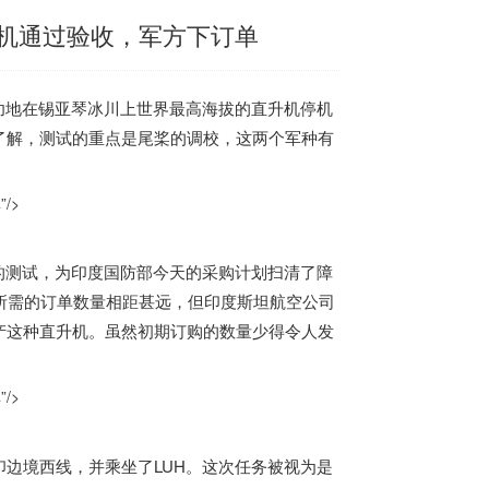
升机通过验收，军方下订单
功地在锡亚琴冰川上世界最高海拔的直升机停机
了解，测试的重点是尾桨的调校，这两个军种有
/>
的测试，为
印度
国防部今天的采购计划扫清了障
所需的订单数量相距甚远，但
印度
斯坦航空公司
产这种直升机。虽然初期订购的数量少得令人发
/>
边境西线，并乘坐了LUH。这次任务被视为是