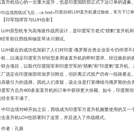
该直升机信心的一次重大提升，也是
印度
国防部正式下达订单的迹象
印度自研LUH直升机通过验收，军方下订单”
【印军指挥官与LUH合影】
LUH原型机专为高海拔作战而设计，是
印度
军方老式“猎豹”直升机和
UH经常前往西线和锡亚琴冰川测试。
LUH最近的成功也加剧了人们对
印度
-俄罗斯合资企业至今仍停滞不前
升机，以满足
印度
军方对轻型多用途直升机的即时需求。经过曲折的挑选
个联合项目，以取代
印度
陆军和
印度
空军的“猎豹”和“
印度
豹”直升机
工厂选定在
印度
南部班加罗尔附近，但距离正式投产仍有一段路要走
极具吸引力的选择。因此人们质疑，该企业是打算继续与俄罗斯的合资
印度
军方总共400多架直升机的订单中获得更大份额。如今，
印度
斯坦
已经非常不满了。
中印边境对峙开始之后，西线成为
印度
军方直升机频繁使用的又一个
攻击直升机LCH也部署到了这里，并且进入了作战模式。
者：孔新