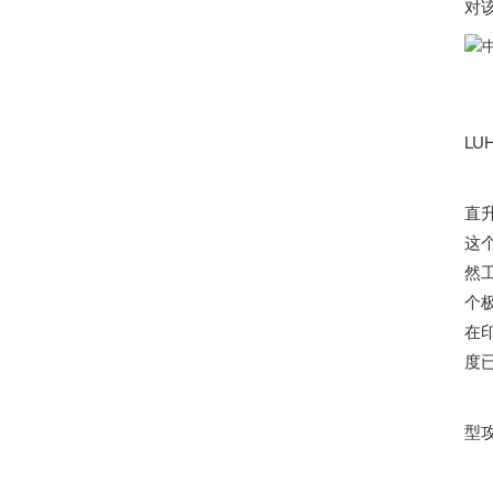
对
L
直
这
然
个
在
度
型
作