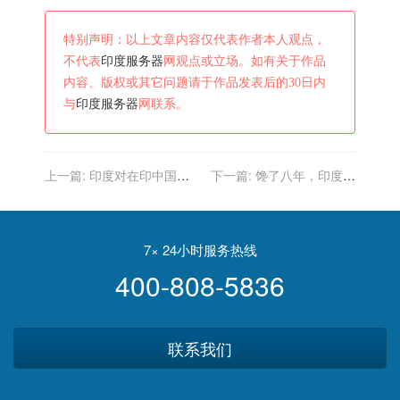
特别声明：以上文章内容仅代表作者本人观点，
不代表
印度服务器
网观点或立场。如有关于作品
内容、版权或其它问题请于作品发表后的30日内
与
印度服务器
网联系。
上一篇:
印度对在印中国企
下一篇:
馋了八年，印度订
业展开大规模查税 商务部回
的轻机枪终于到货了丨轻武
应
专栏
7× 24小时服务热线
400-808-5836
联系我们