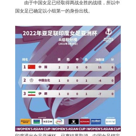
由于中国女足已经取得两战全胜的战绩，所以中
国女足已确定以小组第一的身份出线。
印度退出女足亚洲杯，已赛结果取消，中国女足锁定