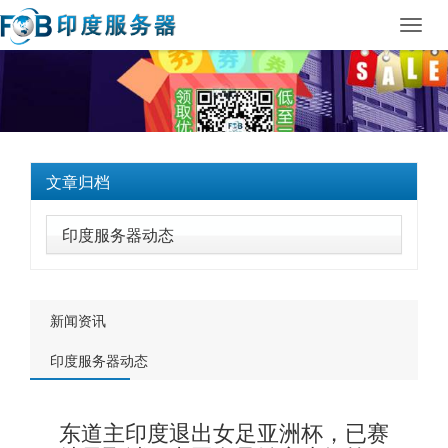
Toggl
navig
文章归档
印度服务器动态
新闻资讯
印度服务器动态
东道主印度退出女足亚洲杯，已赛