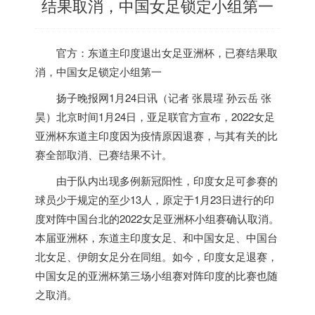
结果取消，中国女足锁定小组第一
官方：东道主
印度
退出女足亚洲杯，已赛结果取
消，中国女足锁定小组第一
扬子晚报网1月24日讯（记者 张晨瑆 孙云岳 张
昊）北京时间1月24日，亚足联官方宣布，2022女足
亚洲杯东道主
印度
因为疫情原因退赛，与其有关的比
赛全部取消、已赛结果不计。
由于队内出现多例新冠阳性，
印度
女足可参赛的
球员少于规定的至少13人，原定于1月23日进行的
印
度
对阵中国台北的2022女足亚洲杯小组赛确认取消。
本届亚洲杯，东道主
印度
女足、和中国女足、中国台
北女足、伊朗女足分在同组。如今，
印度
女足退赛，
中国女足的亚洲杯第三场小组赛对阵
印度
的比赛也随
之取消。