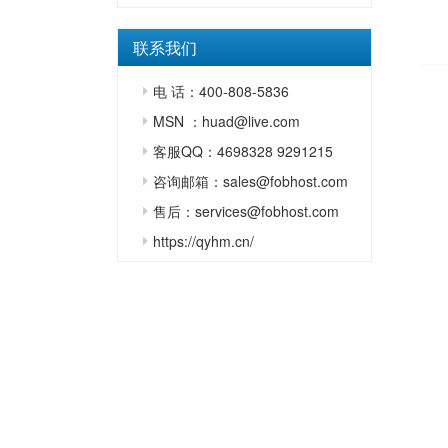
联系我们
电 话：400-808-5836
MSN ：huad@live.com
客服QQ：4698328 9291215
咨询邮箱：sales@fobhost.com
售后：services@fobhost.com
https://qyhm.cn/